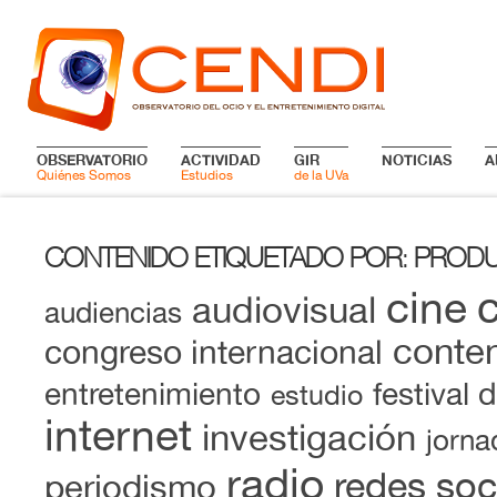
OBSERVATORIO
ACTIVIDAD
GIR
NOTICIAS
A
Quiénes Somos
Estudios
de la UVa
CONTENIDO ETIQUETADO POR
PRODU
:
cine
audiovisual
audiencias
conten
congreso internacional
entretenimiento
festival 
estudio
internet
investigación
jorna
radio
redes soc
periodismo