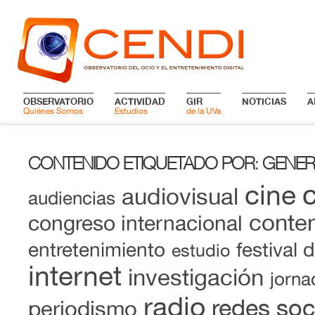
OBSERVATORIO
ACTIVIDAD
GIR
NOTICIAS
A
Quiénes Somos
Estudios
de la UVa
CONTENIDO ETIQUETADO POR
GENER
:
cine
audiovisual
audiencias
conten
congreso internacional
entretenimiento
festival 
estudio
internet
investigación
jorna
radio
redes soc
periodismo