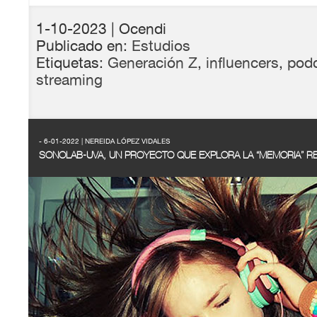
1-10-2023
| Ocendi
Publicado en:
Estudios
Etiquetas:
Generación Z
,
influencers
,
pod
streaming
- 6-01-2022 | NEREIDA LÓPEZ VIDALES
SONOLAB-UVA, UN PROYECTO QUE EXPLORA LA “MEMORIA” R