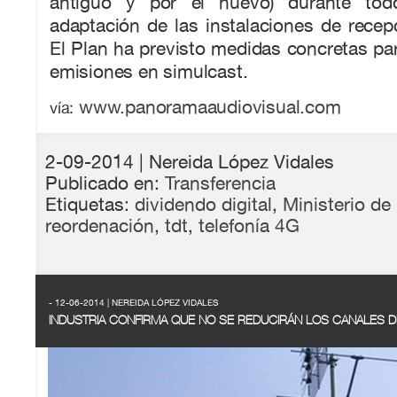
antiguo y por el nuevo) durante tod
adaptación de las instalaciones de recepc
El Plan ha previsto medidas concretas par
emisiones en simulcast.
www.panoramaaudiovisual.com
vía:
2-09-2014
| Nereida López Vidales
Publicado en:
Transferencia
Etiquetas:
dividendo digital
,
Ministerio de 
reordenación
,
tdt
,
telefonía 4G
- 12-06-2014 | NEREIDA LÓPEZ VIDALES
INDUSTRIA CONFIRMA QUE NO SE REDUCIRÁN LOS CANALES DE