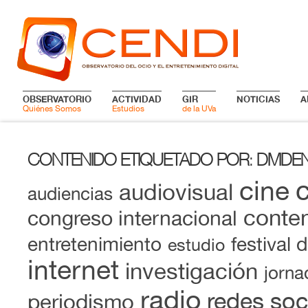
OBSERVATORIO
ACTIVIDAD
GIR
NOTICIAS
A
Quiénes Somos
Estudios
de la UVa
CONTENIDO ETIQUETADO POR
DIVIDE
:
cine
audiovisual
audiencias
conten
congreso internacional
entretenimiento
festival 
estudio
internet
investigación
jorna
radio
redes soc
periodismo