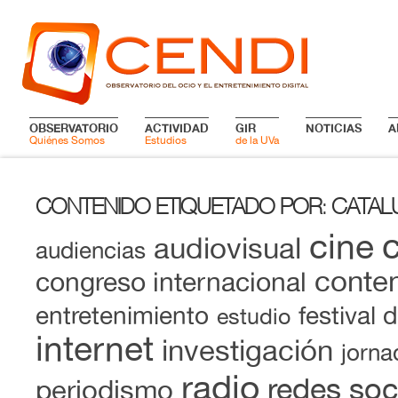
OBSERVATORIO
ACTIVIDAD
GIR
NOTICIAS
A
Quiénes Somos
Estudios
de la UVa
CONTENIDO ETIQUETADO POR
CATAL
:
cine
audiovisual
audiencias
conten
congreso internacional
entretenimiento
festival 
estudio
internet
investigación
jorna
radio
redes soc
periodismo