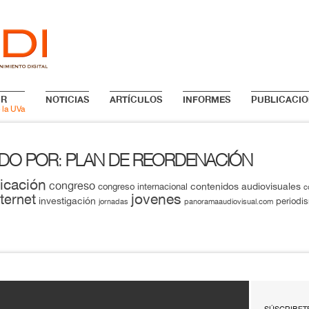
IR
NOTICIAS
ARTÍCULOS
INFORMES
PUBLICACIO
 la UVa
ADO POR
PLAN DE REORDENACIÓN
:
icación
congreso
contenidos audiovisuales
congreso internacional
c
jovenes
nternet
investigación
periodi
jornadas
panoramaaudiovisual.com