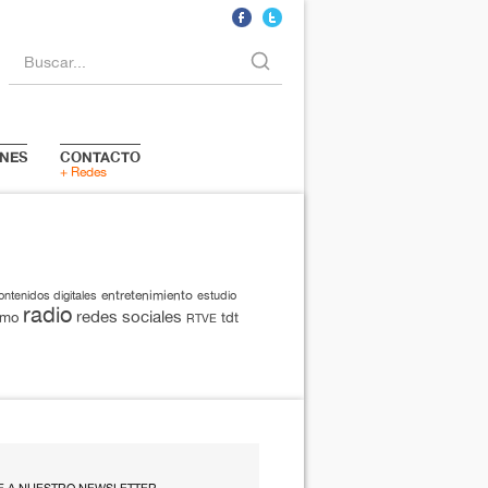
Buscar...
NES
CONTACTO
+ Redes
entretenimiento
ontenidos digitales
estudio
radio
redes sociales
smo
tdt
RTVE