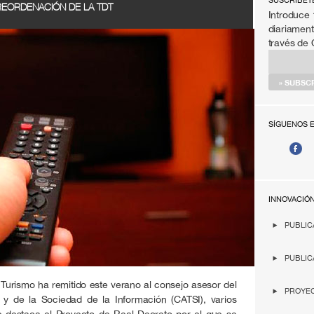
SÚSCRIBET
REORDENACIÓN DE LA TDT
Introduce 
diariament
través de
SÍGUENOS 
INNOVACIÓ
PUBLIC
PUBLIC
y Turismo ha remitido este verano al consejo asesor del
PROYEC
 y de la Sociedad de la Información (CATSI), varios
e destaca el Proyecto de Real Decreto por el que se