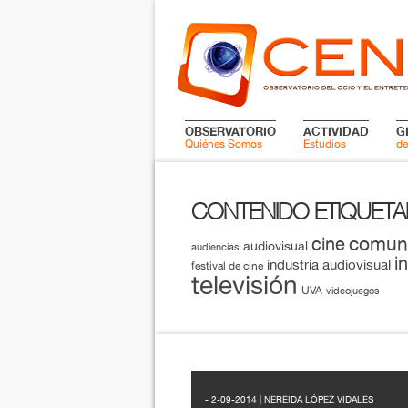
OBSERVATORIO
ACTIVIDAD
G
Quiénes Somos
Estudios
de
CONTENIDO ETIQUET
comun
cine
audiovisual
audiencias
i
industria audiovisual
festival de cine
televisión
UVA
videojuegos
- 2-09-2014 | NEREIDA LÓPEZ VIDALES