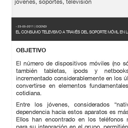
jovenes
,
soportes
,
televisión
- 23-05-2011 | OCENDI
EL CONSUMO TELEVISIVO A TRAVÉS DEL SOPORTE MÓVIL EN
OBJETIVO
El número de dispositivos móviles (no só
también tabletas, ipods y netboo
incrementado considerablemente en los ú
convertirse en elementos fundamentale
cotidiana.
Entre los jóvenes, considerados “nativ
dependencia hacia estos aparatos es más 
Ellos han encontrado en los teléfonos 
para su integración en el grupo, permitié