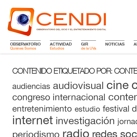
OBSERVATORIO
ACTIVIDAD
GIR
NOTICIAS
A
Quiénes Somos
Estudios
de la UVa
CONTENIDO ETIQUETADO POR
CONTE
:
cine
audiovisual
audiencias
conten
congreso internacional
entretenimiento
festival 
estudio
internet
investigación
jorna
radio
redes soc
periodismo