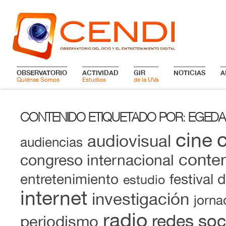
OBSERVATORIO
ACTIVIDAD
GIR
NOTICIAS
A
Quiénes Somos
Estudios
de la UVa
CONTENIDO ETIQUETADO POR
EGEDA
:
cine
audiovisual
audiencias
conten
congreso internacional
entretenimiento
festival 
estudio
internet
investigación
jorna
radio
redes soc
periodismo