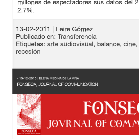
millones de espectadores sus datos del 
2,7%.
13-02-2011
| Leire Gómez
Publicado en:
Transferencia
Etiquetas:
arte audiovisual
,
balance
,
cine
recesión
- 15-12-2010 | ELENA MEDINA DE LA VIÑA
FONSECA, JOURNAL OF COMMUNICATION