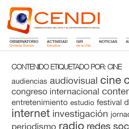
OBSERVATORIO
ACTIVIDAD
GIR
NOTICIAS
A
Quiénes Somos
Estudios
de la UVa
CONTENIDO ETIQUETADO POR
CINE
:
cine
audiovisual
audiencias
conten
congreso internacional
entretenimiento
festival 
estudio
internet
investigación
jorna
radio
redes soc
periodismo