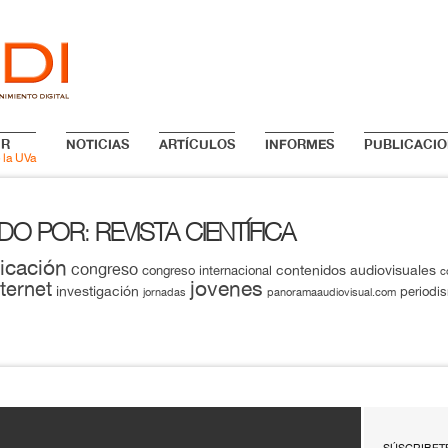
IR
NOTICIAS
ARTÍCULOS
INFORMES
PUBLICACIO
 la UVa
ADO POR
REVISTA CIENTÍFICA
:
icación
congreso
contenidos audiovisuales
congreso internacional
c
jovenes
nternet
investigación
periodi
jornadas
panoramaaudiovisual.com