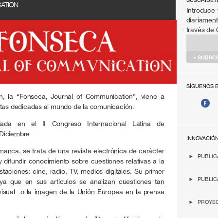
SÚSCRIBET
ATION
Introduce 
diariament
través de
SÍGUENOS 
ón, la “Fonseca, Journal of Communication”, viene a
stas dedicadas al mundo de la comunicación.
tada en el II Congreso Internacional Latina de
Diciembre.
INNOVACIÓ
manca, se trata de una revista electrónica de carácter
PUBLIC
y difundir conocimiento sobre cuestiones relativas a la
aciones: cine, radio, TV, medios digitales. Su primer
PUBLIC
a que en sus artículos se analizan cuestiones tan
visual o la imagen de la Unión Europea en la prensa
PROYEC