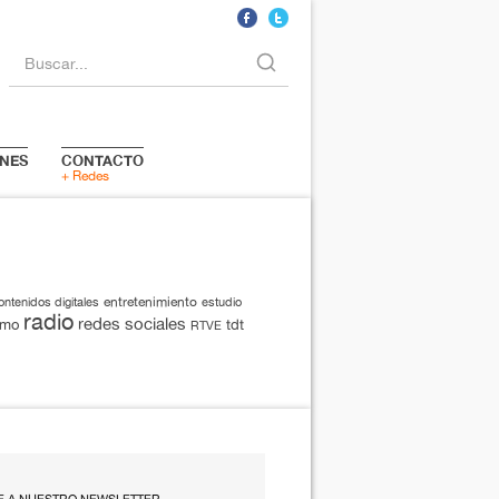
Buscar...
NES
CONTACTO
+ Redes
entretenimiento
ontenidos digitales
estudio
radio
redes sociales
smo
tdt
RTVE