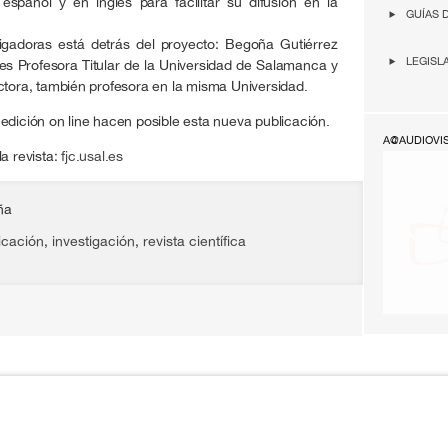
spañol y en inglés para facilitar su difusión en la
GUÍAS 
igadoras está detrás del proyecto: Begoña Gutiérrez
LEGISL
, es Profesora Titular de la Universidad de Salamanca y
ctora, también profesora en la misma Universidad.
edición on line hacen posible esta nueva publicación.
A@AUDIOVI
a revista:
fjc.usal.es
ña
cación
,
investigación
,
revista científica