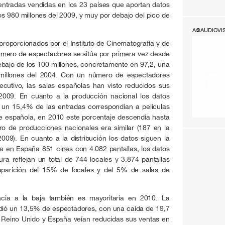
e entradas vendidas en los 23 países que aportan datos
 los 980 millones del 2009, y muy por debajo del pico de
A@AUDIOVI
proporcionados por el Instituto de Cinematografía y de
 número de espectadores se sitúa por primera vez desde
ebajo de los 100 millones, concretamente en 97,2, una
 millones del 2004. Con un número de espectadores
cutivo, las salas españolas han visto reducidos sus
009. En cuanto a la producción nacional los datos
 un 15,4% de las entradas correspondían a películas
te española, en 2010 este porcentaje descendía hasta
o de producciones nacionales era similar (187 en la
09). En cuanto a la distribución los datos siguen la
a en España 851 cines con 4.082 pantallas, los datos
tura reflejan un total de 744 locales y 3.874 pantallas
aparición del 15% de locales y del 5% de salas de
ncia a la baja también es mayoritaria en 2010. La
dió un 13,5% de espectadores, con una caída de 19,7
e Reino Unido y España veían reducidas sus ventas en