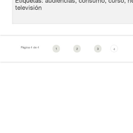
Etiquetas:
audiencias
,
consumo
,
curso
,
n
televisión
Página 4 de 4
1
2
3
4