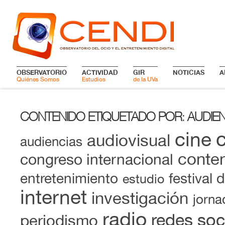
OBSERVATORIO
ACTIVIDAD
GIR
NOTICIAS
A
Quiénes Somos
Estudios
de la UVa
CONTENIDO ETIQUETADO POR
AUDIE
:
cine
audiovisual
audiencias
conten
congreso internacional
entretenimiento
festival 
estudio
internet
investigación
jorna
radio
redes soc
periodismo