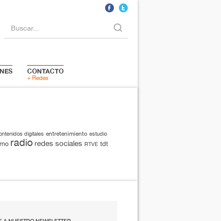
Buscar...
NES
CONTACTO
+ Redes
entretenimiento
ontenidos digitales
estudio
radio
redes sociales
smo
tdt
RTVE