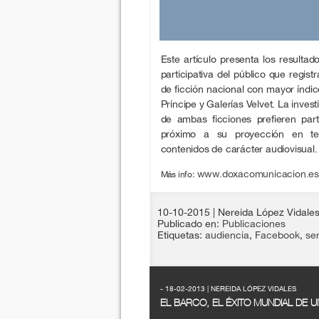
Este artículo presenta los resultado
participativa del público que regist
de ficción nacional con mayor índi
Príncipe y Galerías Velvet. La inves
de ambas ficciones prefieren par
próximo a su proyección en tel
contenidos de carácter audiovisual.
www.doxacomunicacion.es/
Más info:
10-10-2015
| Nereida López Vidale
Publicado en:
Publicaciones
Etiquetas:
audiencia
,
Facebook
,
ser
- 18-02-2013 | NEREIDA LÓPEZ VIDALES
EL BARCO, EL ÉXITO MUNDIAL DE U