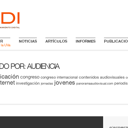
IR
NOTICIAS
ARTÍCULOS
INFORMES
PUBLICACIO
 la UVa
ADO POR
AUDIENCIA
:
icación
congreso
contenidos audiovisuales
congreso internacional
c
jovenes
nternet
investigación
periodi
jornadas
panoramaaudiovisual.com