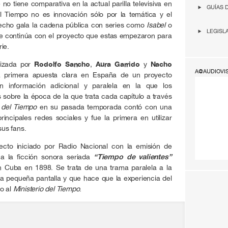
no tiene comparativa en la actual parilla televisiva en
GUÍAS 
el Tiempo no es innovación sólo por la temática y el
hecho gala la cadena pública con series como
Isabel
o
LEGISL
ue continúa con el proyecto que estas empezaron para
ie.
nizada por
Rodolfo Sancho
,
Aura Garrido
y
Nacho
A@AUDIOVI
a primera apuesta clara en España de un proyecto
n información adicional y paralela en la que los
obre la época de la que trata cada capítulo a través
o del Tiempo
en su pasada temporada contó con una
rincipales redes sociales y fue la primera en utilizar
us fans.
ecto iniciado por Radio Nacional con la emisión de
na la ficción sonora seriada
“Tiempo de valientes”
en Cuba en 1898. Se trata de una trama paralela a la
 la pequeña pantalla y que hace que la experiencia del
o al
Ministerio del Tiempo
.