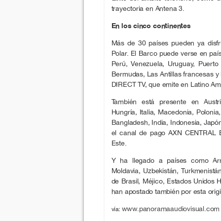
trayectoria en Antena 3.
En los cinco continentes
Más de 30 países pueden ya disfrut
Polar. El Barco puede verse en paí
Perú, Venezuela, Uruguay, Puerto
Bermudas, Las Antillas francesas y 
DIRECT TV, que emite en Latino Am
También está presente en Austri
Hungría, Italia, Macedonia, Poloni
Bangladesh, India, Indonesia, Japón
el canal de pago AXN CENTRAL E
Este.
Y ha llegado a países como Armen
Moldavia, Uzbekistán, Turkmenistán
de Brasil, Méjico, Estados Unidos 
han apostado también por esta origin
www.panoramaaudiovisual.com
vía: