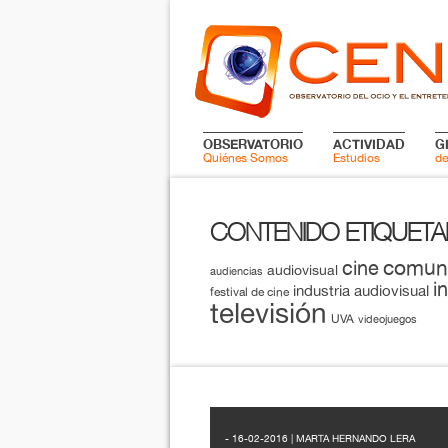
OBSERVATORIO
ACTIVIDAD
G
Quiénes Somos
Estudios
de
CONTENIDO ETIQUET
comun
cine
audiovisual
audiencias
i
industria audiovisual
festival de cine
televisión
UVA
videojuegos
- 16-02-2016 | MARTA HERNANDO LERA