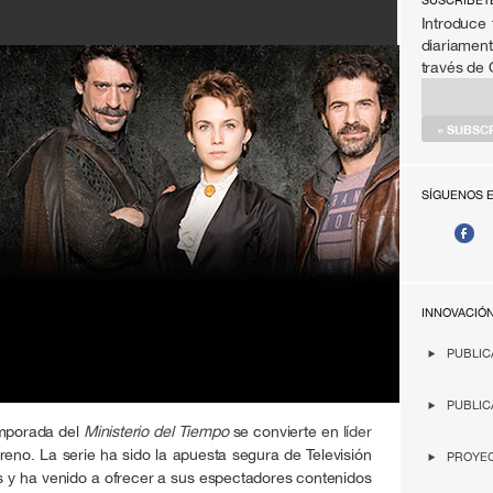
SÚSCRIBET
Introduce 
diariament
través de
SÍGUENOS 
INNOVACIÓ
PUBLIC
PUBLIC
emporada del
Ministerio del Tiempo
se convierte en
líder
eno. La serie ha sido la apuesta segura de Televisión
PROYEC
s y ha venido a ofrecer a sus espectadores contenidos