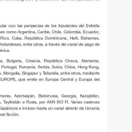
ar con las peripecias de los tripulantes del Estrella
ses como Argentina, Caribe, Chile, Colombia, Ecuador,
 Rico, Cuba, República Dominicana, Haití, Bahamas,
holandesas, entre otros, a través del canal de pago de
érica.
a, Bulgaria, Croacia, República Checa, Alemania,
a, Portugal, Rumanía, Serbia, Suiza, China, Hong Kong,
, Mongolia, Singapur y Tailandia, entre otros, mediante
UROPE, que emite en Europa Central y Europa del
ia, Azerbaiyán, Bielorrusia, Georgia, Kazajistán,
, Tayikistán o Rusia, por AXN SCI FI. Varias cadenas
Hispánicos e incluso hasta un canal abierto de Ucrania
al ficción.