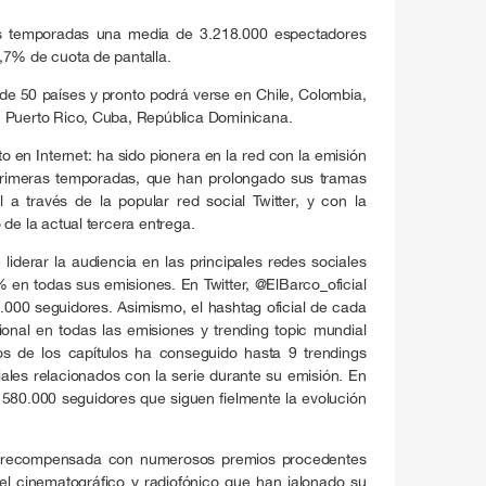
es temporadas una media de 3.218.000 espectadores
,7% de cuota de pantalla.
e 50 países y pronto podrá verse en Chile, Colombia,
, Puerto Rico, Cuba, República Dominicana.
 en Internet: ha sido pionera en la red con la emisión
 primeras temporadas, que han prolongado sus tramas
 a través de la popular red social Twitter, y con la
 de la actual tercera entrega.
liderar la audiencia en las principales redes sociales
en todas sus emisiones. En Twitter, @ElBarco_oficial
7.000 seguidores. Asimismo, el hashtag oficial de cada
cional en todas las emisiones y trending topic mundial
 de los capítulos ha conseguido hasta 9 trendings
iales relacionados con la serie durante su emisión. En
 580.000 seguidores que siguen fielmente la evolución
to recompensada con numerosos premios procedentes
del cinematográfico y radiofónico que han jalonado su