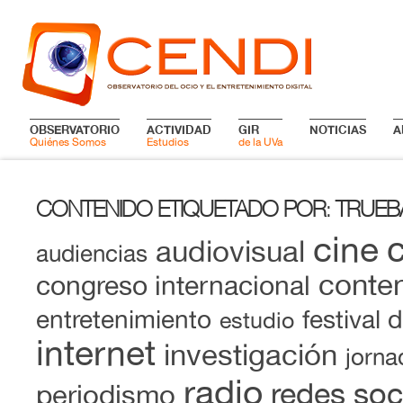
OBSERVATORIO
ACTIVIDAD
GIR
NOTICIAS
A
Quiénes Somos
Estudios
de la UVa
CONTENIDO ETIQUETADO POR
TRUEB
:
cine
audiovisual
audiencias
conten
congreso internacional
entretenimiento
festival 
estudio
internet
investigación
jorna
radio
redes soc
periodismo