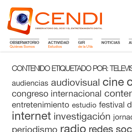
OBSERVATORIO
ACTIVIDAD
GIR
NOTICIAS
A
Quiénes Somos
Estudios
de la UVa
CONTENIDO ETIQUETADO POR
TELEVI
:
cine
audiovisual
audiencias
conten
congreso internacional
entretenimiento
festival 
estudio
internet
investigación
jorna
radio
redes soc
periodismo