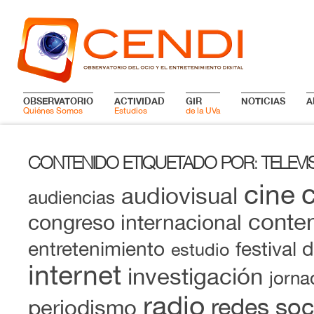
OBSERVATORIO
ACTIVIDAD
GIR
NOTICIAS
A
Quiénes Somos
Estudios
de la UVa
CONTENIDO ETIQUETADO POR
TELEVI
:
cine
audiovisual
audiencias
conten
congreso internacional
entretenimiento
festival 
estudio
internet
investigación
jorna
radio
redes soc
periodismo