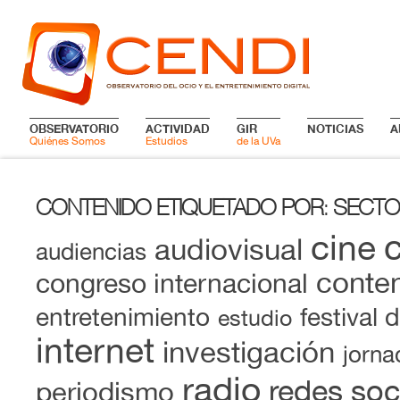
OBSERVATORIO
ACTIVIDAD
GIR
NOTICIAS
A
Quiénes Somos
Estudios
de la UVa
CONTENIDO ETIQUETADO POR
SECTO
:
cine
audiovisual
audiencias
conten
congreso internacional
entretenimiento
festival 
estudio
internet
investigación
jorna
radio
redes soc
periodismo