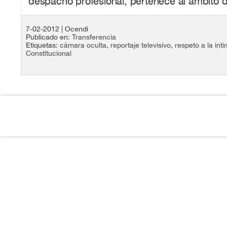
despacho profesional, pertenece al ámbito de
7-02-2012
| Ocendi
Publicado en:
Transferencia
Etiquetas:
cámara oculta
,
reportaje televisivo
,
respeto a la int
Constitucional