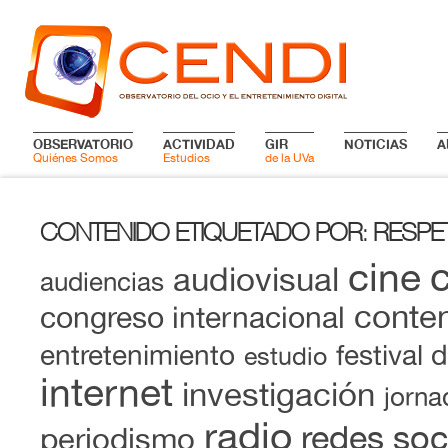
OBSERVATORIO
ACTIVIDAD
GIR
NOTICIAS
A
Quiénes Somos
Estudios
de la UVa
CONTENIDO ETIQUETADO POR
RESPET
:
cine
audiovisual
audiencias
conten
congreso internacional
entretenimiento
festival 
estudio
internet
investigación
jorna
radio
redes soc
periodismo