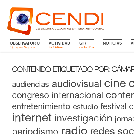
OBSERVATORIO
ACTIVIDAD
GIR
NOTICIAS
A
Quiénes Somos
Estudios
de la UVa
CONTENIDO ETIQUETADO POR
CÁMAR
:
cine
audiovisual
audiencias
conten
congreso internacional
entretenimiento
festival 
estudio
internet
investigación
jorna
radio
redes soc
periodismo