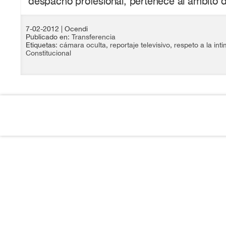
despacho profesional, pertenece al ámbito de
7-02-2012
| Ocendi
Publicado en:
Transferencia
Etiquetas:
cámara oculta
,
reportaje televisivo
,
respeto a la int
Constitucional