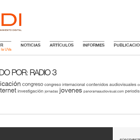
IR
NOTICIAS
ARTÍCULOS
INFORMES
PUBLICACIO
 la UVa
ADO POR
RADIO 3
:
icación
congreso
contenidos audiovisuales
congreso internacional
c
jovenes
nternet
investigación
periodi
jornadas
panoramaaudiovisual.com