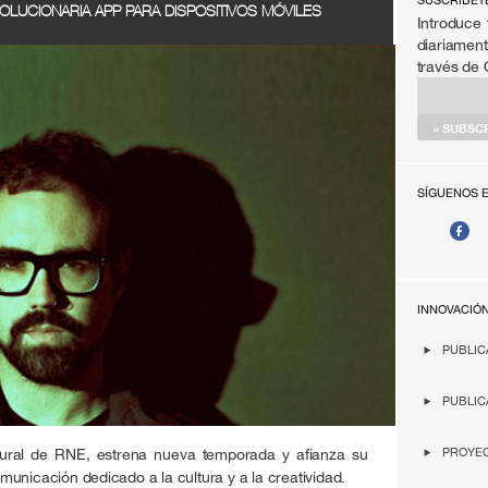
SÚSCRIBET
EVOLUCIONARIA APP PARA DISPOSITIVOS MÓVILES
Introduce 
diariament
través de
SÍGUENOS 
INNOVACIÓ
PUBLIC
PUBLIC
ltural de RNE, estrena nueva temporada y afianza su
PROYEC
unicación dedicado a la cultura y a la creatividad.