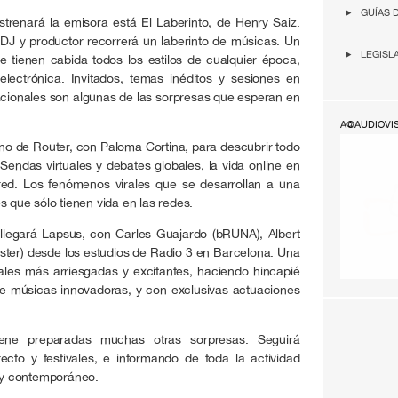
GUÍAS 
trenará la emisora está El Laberinto, de Henry Saiz.
 DJ y productor recorrerá un laberinto de músicas. Un
LEGISL
ue tienen cabida todos los estilos de cualquier época,
lectrónica. Invitados, temas inéditos y sesiones en
nacionales son algunas de las sorpresas que esperan en
A@AUDIOVI
rno de Router, con Paloma Cortina, para descubrir todo
 Sendas virtuales y debates globales, la vida online en
red. Los fenómenos virales que se desarrollan a una
s que sólo tienen vida en las redes.
 llegará Lapsus, con Carles Guajardo (bRUNA), Albert
Lester) desde los estudios de Radio 3 en Barcelona. Una
ales más arriesgadas y excitantes, haciendo hincapié
de músicas innovadoras, y con exclusivas actuaciones
ene preparadas muchas otras sorpresas. Seguirá
cto y festivales, e informando de toda la actividad
o y contemporáneo.