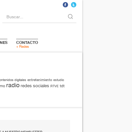
Buscar...
NES
CONTACTO
+ Redes
entretenimiento
ontenidos digitales
estudio
radio
redes sociales
smo
tdt
RTVE