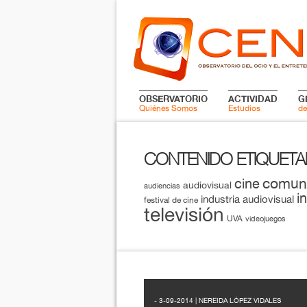
OBSERVATORIO
ACTIVIDAD
G
Quiénes Somos
Estudios
de
CONTENIDO ETIQUET
comun
cine
audiovisual
audiencias
i
industria audiovisual
festival de cine
televisión
UVA
videojuegos
- 3-09-2014 | NEREIDA LÓPEZ VIDALES