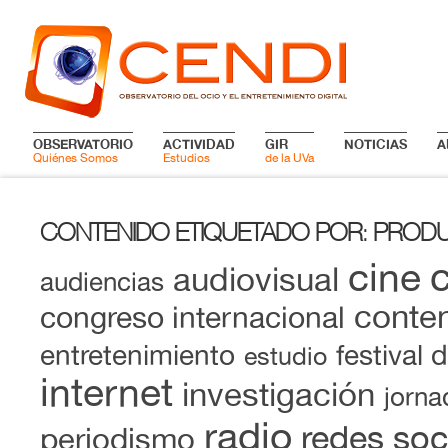
OBSERVATORIO
ACTIVIDAD
GIR
NOTICIAS
A
Quiénes Somos
Estudios
de la UVa
CONTENIDO ETIQUETADO POR
PRODU
:
cine
audiovisual
audiencias
conten
congreso internacional
entretenimiento
festival 
estudio
internet
investigación
jorna
radio
redes soc
periodismo