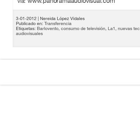
www.panoramaaudiovisual.com
vía:
3-01-2012
| Nereida López Vidales
Publicado en:
Transferencia
Etiquetas:
Barlovento
,
consumo de televisión
,
La1
,
nuevas tec
audiovisuales