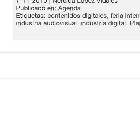
7-11-2010
| Nereida López Vidales
Publicado en:
Agenda
Etiquetas:
contenidos digitales
,
feria inte
industria audiovisual
,
industria digital
,
Pla