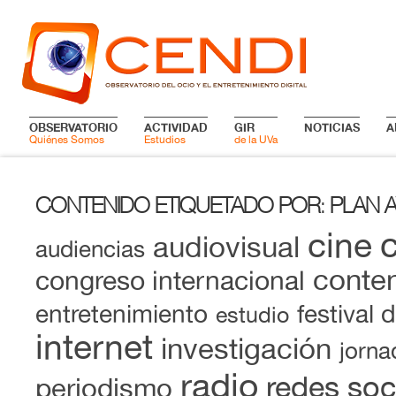
OBSERVATORIO
ACTIVIDAD
GIR
NOTICIAS
A
Quiénes Somos
Estudios
de la UVa
CONTENIDO ETIQUETADO POR
PLAN 
:
cine
audiovisual
audiencias
conten
congreso internacional
entretenimiento
festival 
estudio
internet
investigación
jorna
radio
redes soc
periodismo