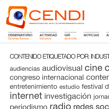
OBSERVATORIO
ACTIVIDAD
GIR
NOTICIAS
A
Quiénes Somos
Estudios
de la UVa
CONTENIDO ETIQUETADO POR
INDUST
:
cine
audiovisual
audiencias
conten
congreso internacional
entretenimiento
festival 
estudio
internet
investigación
jorna
radio
redes soc
periodismo