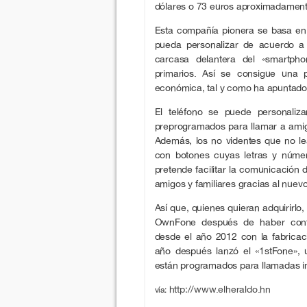
dólares o 73 euros aproximadament
Esta compañía pionera se basa en
pueda personalizar de acuerdo a 
carcasa delantera del «smartp
primarios. Así se consigue una p
económica, tal y como ha apuntado
El teléfono se puede personaliz
preprogramados para llamar a amigo
Además, los no videntes que no lea
con botones cuyas letras y núme
pretende facilitar la comunicación
amigos y familiares gracias al nuevo
Así que, quienes quieran adquirirl
OwnFone después de haber conf
desde el año 2012 con la fabricac
año después lanzó el «1stFone», 
están programados para llamadas i
http://www.elheraldo.hn
vía: