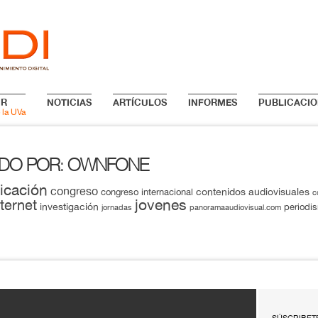
IR
NOTICIAS
ARTÍCULOS
INFORMES
PUBLICACIO
 la UVa
ADO POR
OWNFONE
:
icación
congreso
contenidos audiovisuales
congreso internacional
c
jovenes
nternet
investigación
periodi
jornadas
panoramaaudiovisual.com