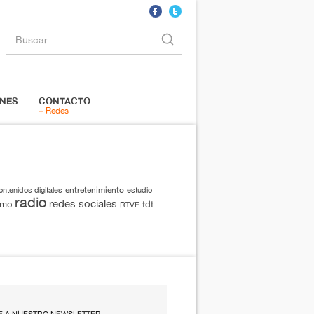
Buscar...
NES
CONTACTO
+ Redes
entretenimiento
ontenidos digitales
estudio
radio
redes sociales
smo
tdt
RTVE