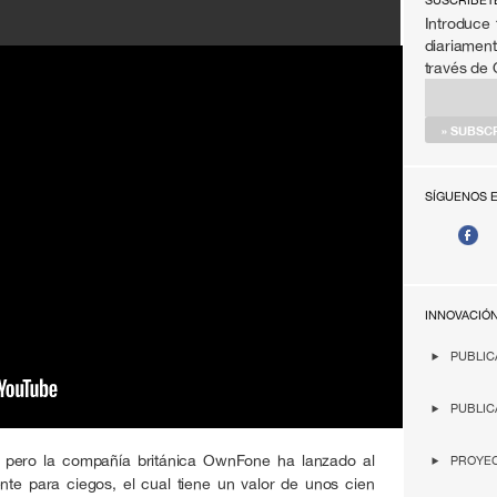
SÚSCRIBET
Introduce 
diariament
través de
SÍGUENOS 
INNOVACIÓ
PUBLIC
PUBLIC
os pero la compañía británica OwnFone ha lanzado al
PROYEC
ente para ciegos, el cual tiene un valor de unos cien