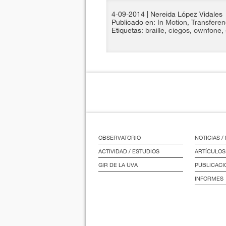
4-09-2014
| Nereida López Vidales
Publicado en:
In Motion
,
Transferen
Etiquetas:
braille
,
ciegos
,
ownfone
,
OBSERVATORIO
NOTICIAS 
ACTIVIDAD / ESTUDIOS
ARTÍCULOS
GIR DE LA UVA
PUBLICACI
INFORMES