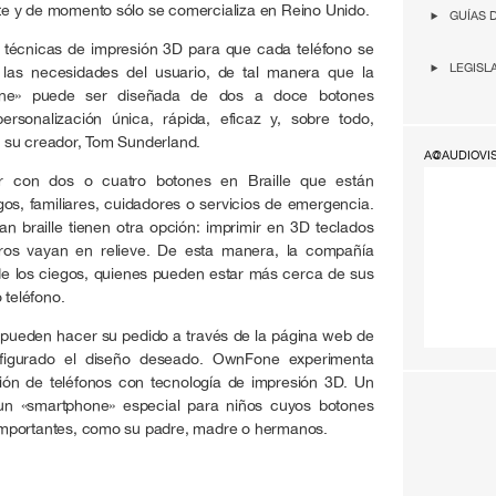
e y de momento sólo se comercializa en Reino Unido.
GUÍAS 
 técnicas de impresión 3D para que cada teléfono se
LEGISL
las necesidades del usuario, de tal manera que la
hone» puede ser diseñada de dos a doce botones
ersonalización única, rápida, eficaz y, sobre todo,
 su creador, Tom Sunderland.
A@AUDIOVI
ar con dos o cuatro botones en Braille que están
s, familiares, cuidadores o servicios de emergencia.
n braille tienen otra opción: imprimir en 3D teclados
ros vayan en relieve. De esta manera, la compañía
 de los ciegos, quienes pueden estar más cerca de sus
 teléfono.
o, pueden hacer su pedido a través de la página web de
igurado el diseño deseado. OwnFone experimenta
ión de teléfonos con tecnología de impresión 3D. Un
un «smartphone» especial para niños cuyos botones
mportantes, como su padre, madre o hermanos.