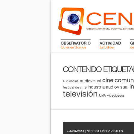
OBSERVATORIO
ACTIVIDAD
G
Quiénes Somos
Estudios
de
CONTENIDO ETIQUET
comun
cine
audiovisual
audiencias
i
industria audiovisual
festival de cine
televisión
UVA
videojuegos
- 4-09-2014 | NEREIDA LÓPEZ VIDALES