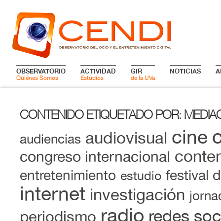
OBSERVATORIO
ACTIVIDAD
GIR
NOTICIAS
A
Quiénes Somos
Estudios
de la UVa
CONTENIDO ETIQUETADO POR
MEDIA
:
cine
audiovisual
audiencias
conten
congreso internacional
entretenimiento
festival 
estudio
internet
investigación
jorna
radio
redes soc
periodismo