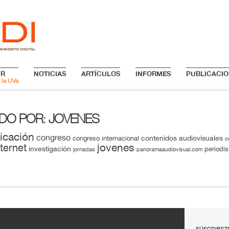
IR
NOTICIAS
ARTÍCULOS
INFORMES
PUBLICACIO
 la UVa
ADO POR
JOVENES
:
icación
congreso
contenidos audiovisuales
congreso internacional
c
jovenes
nternet
investigación
periodi
jornadas
panoramaaudiovisual.com