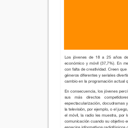
Los jóvenes de 18 a 25 años def
económico y móvil (37,7%). En me
con falta de creatividad. Creen que 
géneros diferentes y seriales diver
cambio en la programación actual qu
En consecuencia, los jóvenes perci
sus más directos competidores
espectacularización, docudramas y 
la televisión, por ejemplo, o el jueg
el móvil, la radio les muestra, po
comunicación cuando su objetivo es 
espacios informativos radiofónicos