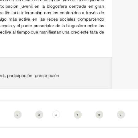
icipación juvenil en la blogosfera centrada en gran
na limitada interacción con los contenidos a través de
lgo más activa en las redes sociales compartiendo
encia y el poder prescriptor de la blogosfera entre los
eclive al tiempo que manifiestan una creciente falta de
ndi
,
participación
,
prescripción
2
3
5
6
7
4