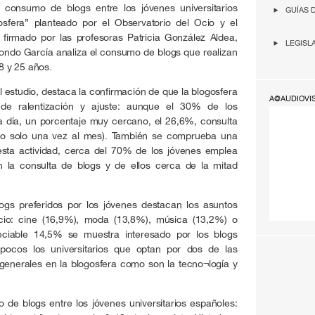
de consumo de blogs entre los jóvenes universitarios
GUÍAS 
osfera” planteado por el Observatorio del Ocio y el
 firmado por las profesoras Patricia González Aldea,
LEGISL
ondo García analiza el consumo de blogs que realizan
18 y 25 años.
l estudio, destaca la confirmación de que la blogosfera
A@AUDIOVI
 de ralentización y ajuste: aunque el 30% de los
a día, un porcentaje muy cercano, el 26,6%, consulta
a o solo una vez al mes). También se comprueba una
esta actividad, cerca del 70% de los jóvenes emplea
la consulta de blogs y de ellos cerca de la mitad
ogs preferidos por los jóvenes destacan los asuntos
 ocio: cine (16,9%), moda (13,8%), música (13,2%) o
ciable 14,5% se muestra interesado por los blogs
pocos los universitarios que optan por dos de las
generales en la blogosfera como son la tecno¬logía y
 de blogs entre los jóvenes universitarios españoles: