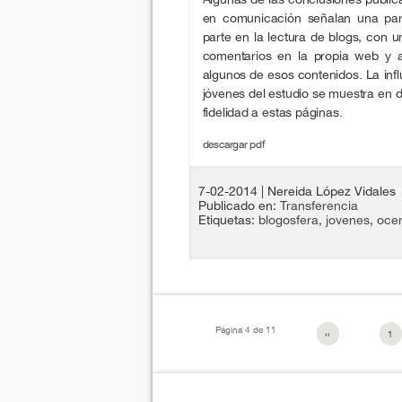
en comunicación señalan una part
parte en la lectura de blogs, con u
comentarios en la propia web y a
algunos de esos contenidos. La influ
jóvenes del estudio se muestra en d
fidelidad a estas páginas.
descargar pdf
7-02-2014
| Nereida López Vidales
Publicado en:
Transferencia
Etiquetas:
blogosfera
,
jovenes
,
oce
Página 4 de 11
‹‹
1