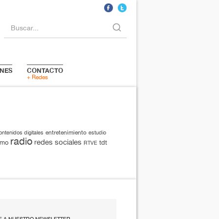
Buscar...
NES
CONTACTO
+ Redes
entretenimiento
ontenidos digitales
estudio
radio
redes sociales
smo
tdt
RTVE