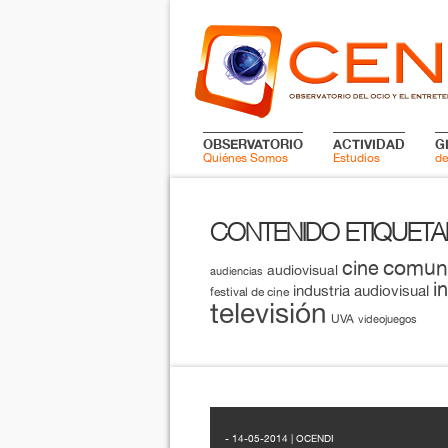
OBSERVATORIO
ACTIVIDAD
G
Quiénes Somos
Estudios
de
CONTENIDO ETIQUET
comun
cine
audiovisual
audiencias
i
industria audiovisual
festival de cine
televisión
UVA
videojuegos
- 14-05-2014 | OCENDI