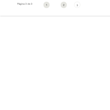
Página 3 de 3
1
2
3