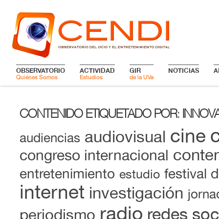
OBSERVATORIO
ACTIVIDAD
GIR
NOTICIAS
A
Quiénes Somos
Estudios
de la UVa
CONTENIDO ETIQUETADO POR
INNOV
:
cine
audiovisual
audiencias
conten
congreso internacional
entretenimiento
festival 
estudio
internet
investigación
jorna
radio
redes soc
periodismo