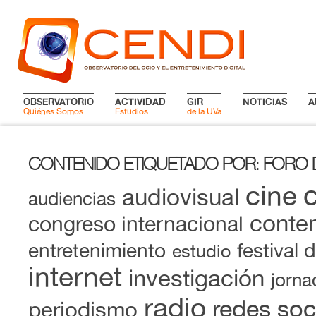
OBSERVATORIO
ACTIVIDAD
GIR
NOTICIAS
A
Quiénes Somos
Estudios
de la UVa
CONTENIDO ETIQUETADO POR
FORO 
:
cine
audiovisual
audiencias
conten
congreso internacional
entretenimiento
festival 
estudio
internet
investigación
jorna
radio
redes soc
periodismo