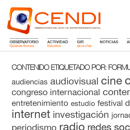
OBSERVATORIO
ACTIVIDAD
GIR
NOTICIAS
A
Quiénes Somos
Estudios
de la UVa
CONTENIDO ETIQUETADO POR
FORMU
:
cine
audiovisual
audiencias
conten
congreso internacional
entretenimiento
festival 
estudio
internet
investigación
jorna
radio
redes soc
periodismo