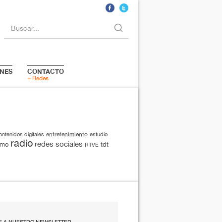
Buscar...
NES
CONTACTO
+ Redes
entretenimiento
ontenidos digitales
estudio
radio
redes sociales
smo
tdt
RTVE