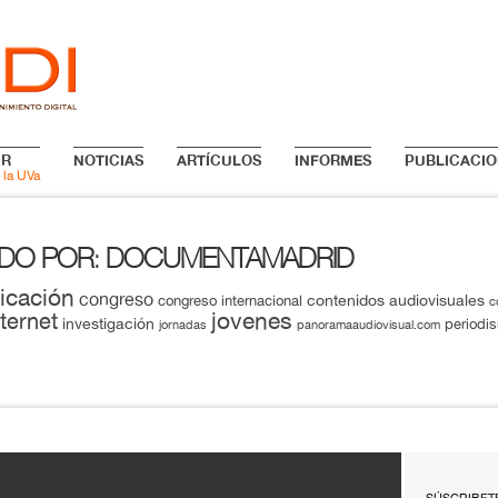
IR
NOTICIAS
ARTÍCULOS
INFORMES
PUBLICACIO
 la UVa
ADO POR
DOCUMENTAMADRID
:
icación
congreso
contenidos audiovisuales
congreso internacional
c
jovenes
nternet
investigación
periodi
jornadas
panoramaaudiovisual.com