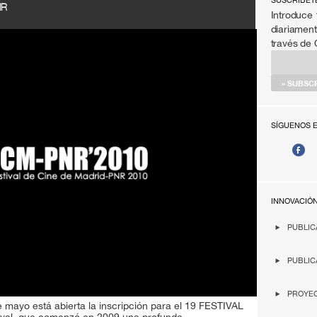
SÚSCRIBET
NR
Introduce 
diariament
través de
SÍGUENOS 
INNOVACIÓ
PUBLIC
PUBLIC
PROYEC
de mayo está abierta la inscripción para el 19 FESTIVAL