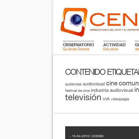
OBSERVATORIO
ACTIVIDAD
G
Quiénes Somos
Estudios
de
CONTENIDO ETIQUET
comun
cine
audiovisual
audiencias
i
industria audiovisual
festival de cine
televisión
UVA
videojuegos
- 15-04-2010 | OCENDI