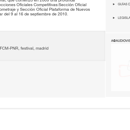
val, que comenzó en 2009 una profunda
GUÍAS 
cciones Oficiales Competitivas:Sección Oficial
tometraje y Sección Oficial Plataforma de Nuevos
gar del 9 al 16 de septiembre de 2010.
LEGISL
A@AUDIOVI
FCM-PNR
,
festival
,
madrid