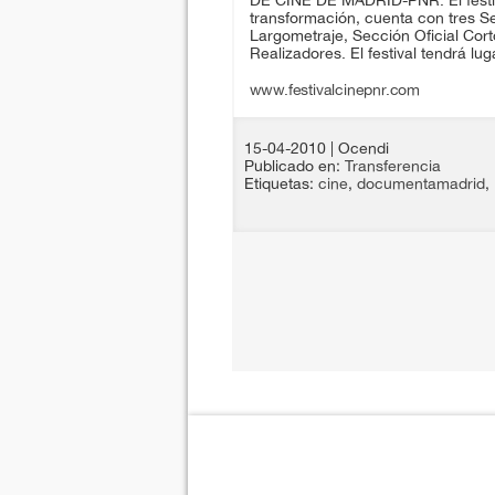
DE CINE DE MADRID-PNR. El festi
transformación, cuenta con tres Se
Largometraje, Sección Oficial Cor
Realizadores. El festival tendrá lu
www.festivalcinepnr.com
15-04-2010
| Ocendi
Publicado en:
Transferencia
Etiquetas:
cine
,
documentamadrid
,