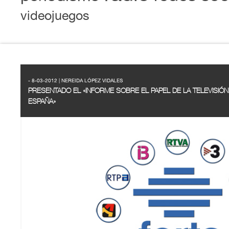
videojuegos
- 8-03-2012 | NEREIDA LÓPEZ VIDALES
PRESENTADO EL «INFORME SOBRE EL PAPEL DE LA TELEVISIÓ
ESPAÑA»