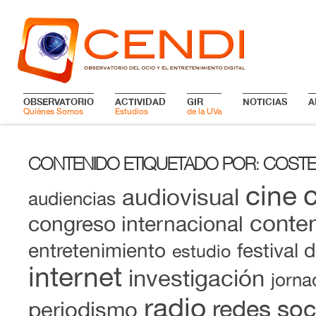
OBSERVATORIO
ACTIVIDAD
GIR
NOTICIAS
A
Quiénes Somos
Estudios
de la UVa
CONTENIDO ETIQUETADO POR
COSTE
:
cine
audiovisual
audiencias
conten
congreso internacional
entretenimiento
festival 
estudio
internet
investigación
jorna
radio
redes soc
periodismo