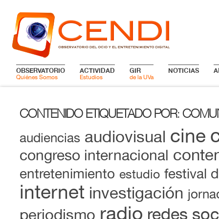
OBSERVATORIO
ACTIVIDAD
GIR
NOTICIAS
A
Quiénes Somos
Estudios
de la UVa
CONTENIDO ETIQUETADO POR
COMUN
:
cine
audiovisual
audiencias
conten
congreso internacional
entretenimiento
festival 
estudio
internet
investigación
jorna
radio
redes soc
periodismo