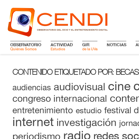
OBSERVATORIO
ACTIVIDAD
GIR
NOTICIAS
A
Quiénes Somos
Estudios
de la UVa
CONTENIDO ETIQUETADO POR
BECAS
:
cine
audiovisual
audiencias
conten
congreso internacional
entretenimiento
festival 
estudio
internet
investigación
jorna
radio
redes soc
periodismo