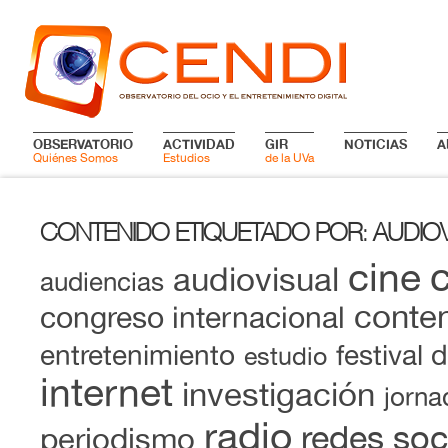
OBSERVATORIO
ACTIVIDAD
GIR
NOTICIAS
A
Quiénes Somos
Estudios
de la UVa
CONTENIDO ETIQUETADO POR
AUDIO
:
cine
audiovisual
audiencias
conten
congreso internacional
entretenimiento
festival 
estudio
internet
investigación
jorna
radio
redes soc
periodismo