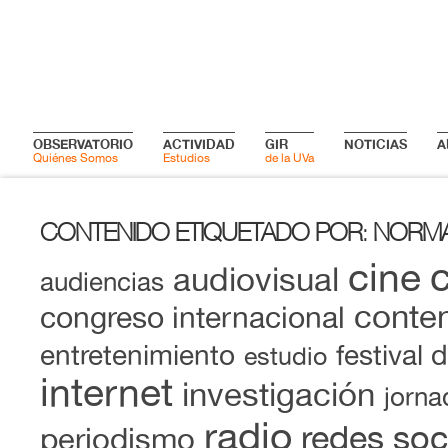
OBSERVATORIO
ACTIVIDAD
GIR
NOTICIAS
A
Quiénes Somos
Estudios
de la UVa
CONTENIDO ETIQUETADO POR
NORMA
:
cine
audiovisual
audiencias
conten
congreso internacional
entretenimiento
festival 
estudio
internet
investigación
jorna
radio
redes soc
periodismo