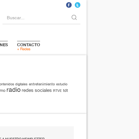
Buscar...
NES
CONTACTO
+ Redes
entretenimiento
ontenidos digitales
estudio
radio
redes sociales
smo
tdt
RTVE