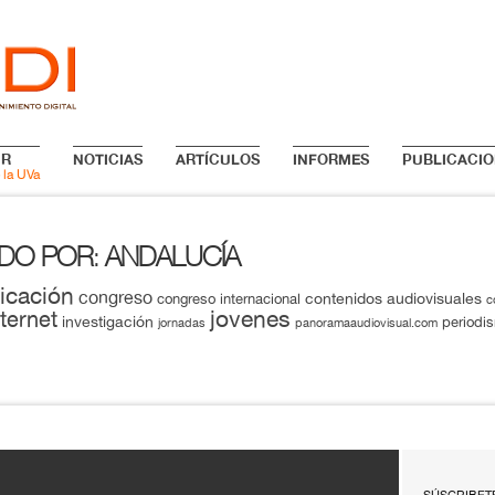
IR
NOTICIAS
ARTÍCULOS
INFORMES
PUBLICACIO
 la UVa
ADO POR
ANDALUCÍA
:
icación
congreso
contenidos audiovisuales
congreso internacional
c
jovenes
nternet
investigación
periodi
jornadas
panoramaaudiovisual.com