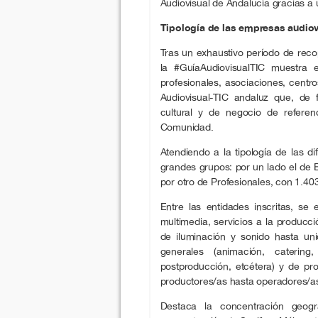
Audiovisual de Andalucía gracias a
Tipología de las empresas audiov
Tras un exhaustivo período de recopi
la #GuíaAudiovisualTIC muestra 
profesionales, asociaciones, centr
Audiovisual-TIC andaluz que, de f
cultural y de negocio de referen
Comunidad.
Atendiendo a la tipología de las d
grandes grupos: por un lado el de 
por otro de Profesionales, con 1.40
Entre las entidades inscritas, se
multimedia, servicios a la producc
de iluminación y sonido hasta unid
generales (animación, catering,
postproducción, etcétera) y de pro
productores/as hasta operadores/a
Destaca la concentración geogr