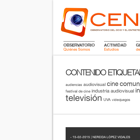
OBSERVATORIO
ACTIVIDAD
G
Quiénes Somos
Estudios
de
CONTENIDO ETIQUET
comun
cine
audiovisual
audiencias
i
industria audiovisual
festival de cine
televisión
UVA
videojuegos
- 15-02-2015 | NEREIDA LÓPEZ VIDALES