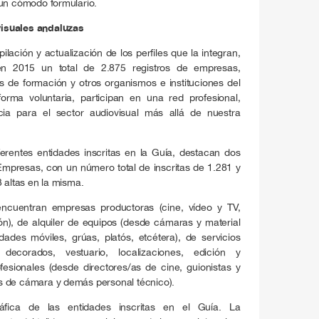
 un cómodo formulario.
isuales andaluzas
lación y actualización de los perfiles que la integran,
en 2015 un total de 2.875 registros de empresas,
os de formación y otros organismos e instituciones del
orma voluntaria, participan en una red profesional,
cia para el sector audiovisual más allá de nuestra
iferentes entidades inscritas en la Guía, destacan dos
Empresas, con un número total de inscritas de 1.281 y
3 altas en la misma.
 encuentran empresas productoras (cine, vídeo y TV,
ión), de alquiler de equipos (desde cámaras y material
ades móviles, grúas, platós, etcétera), de servicios
 decorados, vestuario, localizaciones, edición y
fesionales (desde directores/as de cine, guionistas y
s de cámara y demás personal técnico).
áfica de las entidades inscritas en el Guía. La