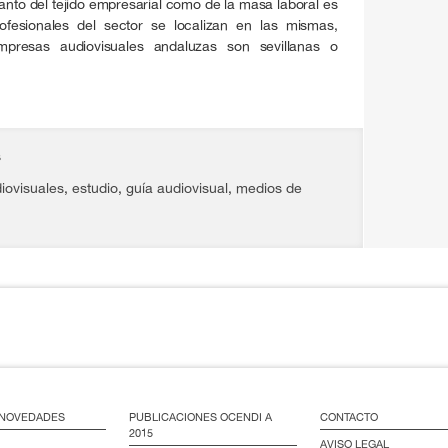
anto del tejido empresarial como de la masa laboral es
rofesionales del sector se localizan en las mismas,
resas audiovisuales andaluzas son sevillanas o
s
iovisuales
,
estudio
,
guía audiovisual
,
medios de
/ NOVEDADES
PUBLICACIONES OCENDI A
CONTACTO
2015
AVISO LEGAL