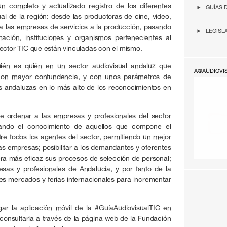
n completo y actualizado registro de los diferentes
GUÍAS 
ual de la región: desde las productoras de cine, video,
, a las empresas de servicios a la producción, pasando
LEGISL
mación, instituciones y organismos pertenecientes al
sector TIC que están vinculadas con el mismo.
ién es quién en un sector audiovisual andaluz que
A@AUDIOVI
 con mayor contundencia, y con unos parámetros de
s andaluzas en lo más alto de los reconocimientos en
de ordenar a las empresas y profesionales del sector
litando el conocimiento de aquellos que compone el
ntre todos los agentes del sector, permitiendo un mejor
tas empresas; posibilitar a los demandantes y oferentes
ra más eficaz sus procesos de selección de personal;
sas y profesionales de Andalucía, y por tanto de la
tes mercados y ferias internacionales para incrementar
ar la aplicación móvil de la #GuíaAudiovisualTIC en
 consultarla a través de la página web de la Fundación