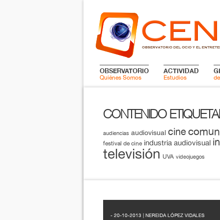
OBSERVATORIO
ACTIVIDAD
G
Quiénes Somos
Estudios
de
CONTENIDO ETIQUET
comun
cine
audiovisual
audiencias
i
industria audiovisual
festival de cine
televisión
UVA
videojuegos
- 20-10-2013 | NEREIDA LÓPEZ VIDALES