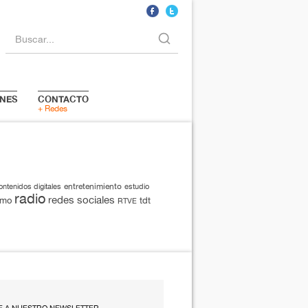
Buscar...
NES
CONTACTO
+ Redes
entretenimiento
ontenidos digitales
estudio
radio
redes sociales
smo
tdt
RTVE