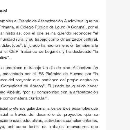
sual
 también el Premio de Alfabetización Audiovisual que ha
rimaria, al Colegio Público de Louro (A Coruña), por el
tar historias, con el que se ha querido reconocer “el
unidad rural y su trabajo como dinamizador cultural,
s didácticos”. El jurado ha hecho mención también a la
 por el CEIP Trabenco de Leganés y ha destacado “la
tivo”.
a premiado el trabajo Un día de cine. Alfabetización
l, presentado por el IES Pirámide de Huesca por “la
cador del proyecto que partiendo del propio centro ha
a Comunidad de Aragón”. El jurado ha querido hacer
ac Albéniz, “por su compromiso con la alfabetización
ne como materia curricular”.
visual pretende galardonar a los centros españoles que
visual a través del desarrollo de proyectos que se
 experiencias educativas, actividades complementarias,
oyo, así como todos los trabajos innovadores que