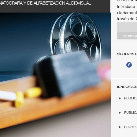
SÚSCRIBET
EMATOGRAFÍA Y DE ALFABETIZACIÓN AUDIOVISUAL
Introduce 
diariament
través de
SÍGUENOS 
INNOVACIÓ
PUBLIC
PUBLIC
PROYEC