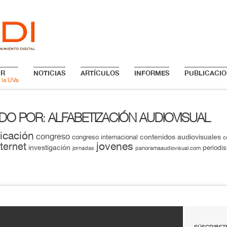
IR
NOTICIAS
ARTÍCULOS
INFORMES
PUBLICACIO
 la UVa
ADO POR
ALFABETIZACIÓN AUDIOVISUAL
:
icación
congreso
contenidos audiovisuales
congreso internacional
c
jovenes
nternet
investigación
periodi
jornadas
panoramaaudiovisual.com