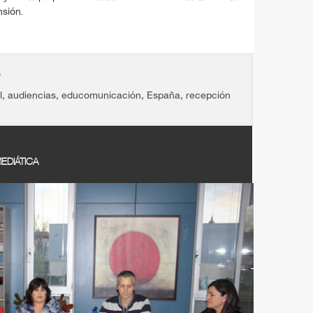
nsión.
s
l
,
audiencias
,
educomunicación
,
España
,
recepción
EDIÁTICA