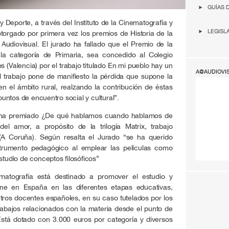
GUÍAS 
y Deporte, a través del Instituto de la Cinematografía y
LEGISL
otorgado por primera vez los premios de Historia de la
 Audiovisual. El jurado ha fallado que el Premio de la
 la categoría de Primaria, sea concedido al Colegio
(Valencia) por el trabajo titulado En mi pueblo hay un
A@AUDIOVI
l trabajo pone de manifiesto la pérdida que supone la
en el ámbito rural, realzando la contribución de éstas
ntos de encuentro social y cultural”.
se ha premiado ¿De qué hablamos cuando hablamos de
el amor, a propósito de la trilogía Matrix, trabajo
A Coruña). Según resalta el Jurado “se ha querido
trumento pedagógico al emplear las películas como
studio de conceptos filosóficos”
matografía está destinado a promover el estudio y
cine en España en las diferentes etapas educativas,
tros docentes españoles, en su caso tutelados por los
trabajos relacionados con la materia desde el punto de
o. Está dotado con 3.000 euros por categoría y diversos