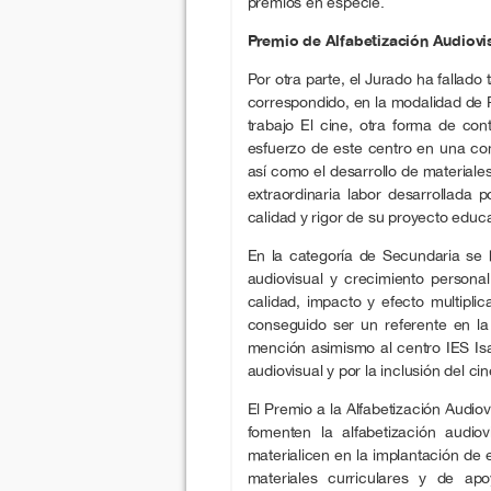
premios en especie.
Premio de Alfabetización Audiovi
Por otra parte, el Jurado ha fallado
correspondido, en la modalidad de P
trabajo El cine, otra forma de con
esfuerzo de este centro en una com
así como el desarrollo de materiale
extraordinaria labor desarrollada
calidad y rigor de su proyecto educa
En la categoría de Secundaria se h
audiovisual y crecimiento persona
calidad, impacto y efecto multipli
conseguido ser un referente en l
mención asimismo al centro IES Isa
audiovisual y por la inclusión del ci
El Premio a la Alfabetización Audio
fomenten la alfabetización audio
materialicen en la implantación de
materiales curriculares y de ap