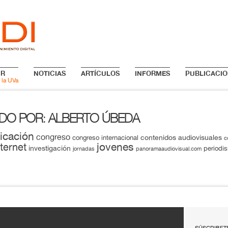
IR
NOTICIAS
ARTÍCULOS
INFORMES
PUBLICACIO
 la UVa
ADO POR
ALBERTO ÚBEDA
:
icación
congreso
contenidos audiovisuales
congreso internacional
c
jovenes
nternet
investigación
periodi
jornadas
panoramaaudiovisual.com