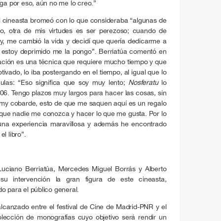
aga por eso, aún no me lo creo.”
 el cineasta bromeó con lo que consideraba “algunas de
mo, otra de mis virtudes es ser perezoso; cuando de
ey, me cambió la vida y decidí que quería dedicarme a
 estoy deprimido me la pongo”. Berriatúa comentó en
ación es una técnica que requiere mucho tiempo y que
ivado, lo iba postergando en el tiempo, al igual que lo
culas: “Eso significa que soy muy lento;
Nosferatu
lo
6. Tengo plazos muy largos para hacer las cosas, sin
oy my cobarde, esto de que me saquen aquí es un regalo
que nadie me conozca y hacer lo que me gusta. Por lo
una experiencia maravillosa y además he encontrado
l libro”.
Luciano Berriatúa, Mercedes Miguel Borrás y Alberto
su intervención la gran figura de este cineasta,
o para el público general.
alcanzado entre el festival de Cine de Madrid-PNR y el
colección de monografías cuyo objetivo será rendir un