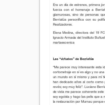
Era un día de estrenos, primera 
fuerza con el homenaje a Berria
glamurosas, sino de personas que
Berriatúa personifica con su polif
Realizadores.
Elena Medina, directora del 19 FCM
Ignacio Armada del Instituto Buñuel 
martaescenica
Las “virtudes” de Berriatúa
“Me parece muy interesante esta i
cortometraje en sí es algo y no una 
un mundo en sí mismo y para mí t
han dedicado años al corto como p
revés; soy muy feliz”. Luciano Berr
de vista me parece coherente este l
soy egoísta y hago las pelis que a 
la restauración por Murnau porque