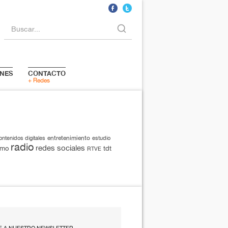
Buscar...
NES
CONTACTO
+ Redes
entretenimiento
ontenidos digitales
estudio
radio
redes sociales
smo
tdt
RTVE