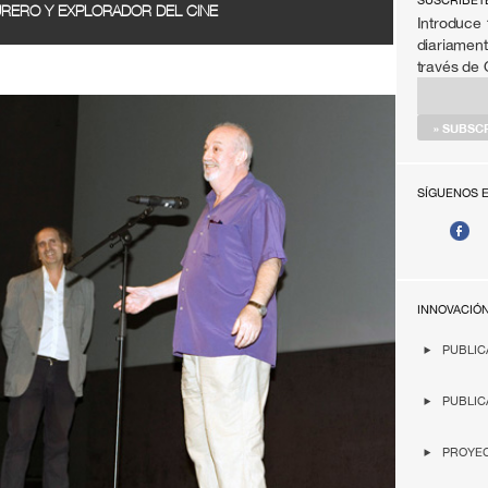
SÚSCRIBET
URERO Y EXPLORADOR DEL CINE
Introduce 
diariament
través de
SÍGUENOS 
INNOVACIÓ
PUBLIC
PUBLIC
PROYEC