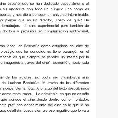
cine español que se han dedicado especialmente al
nicia su andadura con todo un número uno como es
puertas y nos dio a conocer un universo interminable.
o piensa que es un director, ¿pero de qué? De
ortometrajes, de cine experimental pero también de
la doctora y profesora en comunicación audiovisual,
nsa labor de Berriatúa como estudioso del cine de
 prestigio que ha conocido no tiene parangón en el
resante es que siempre se percibe un interés por la
s e imágenes a través del cine”, comentó emocionada
ión de los autores, no podía ser cronológica sino
 de Luciano Berriatúa: “A través de los diferentes
 independiente, total. A lo largo del texto descubrimos
bor como restaurador… Lo admirable es que no es sólo
no que conoce el cine desde dentro como montador,
 y este profundo conocimiento del cine es lo que le ha
oso, detallista, busca siempre ese negativo que le va a