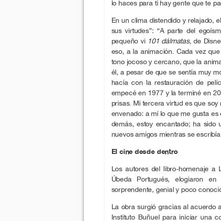
lo haces para ti hay gente que te p
En un clima distendido y relajado,
sus virtudes”: “A parte del egoís
pequeño vi
101 dálmatas
, de Disn
eso, a la animación. Cada vez que
tono jocoso y cercano, que la anim
él, a pesar de que se sentía muy mot
hacía con la restauración de pelí
empecé en 1977 y la terminé en 200
prisas. Mi tercera virtud es que s
envenado: a mí lo que me gusta es 
demás, estoy encantado; ha sido 
nuevos amigos mientras se escribía e
El cine desde dentro
Los autores del libro-homenaje a 
Úbeda Portugués, elogiaron en 
sorprendente, genial y poco conocid
La obra surgió gracias al acuerdo 
Instituto Buñuel para iniciar una 