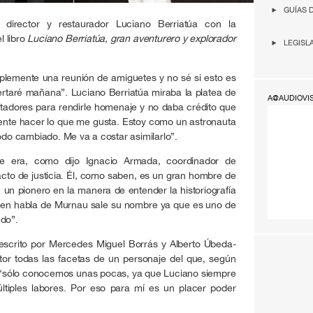
GUÍAS 
director y restaurador Luciano Berriatúa con la
l libro
Luciano Berriatúa, gran aventurero y explorador
LEGISL
plemente una reunión de amiguetes y no sé si esto es
taré mañana”. Luciano Berriatúa miraba la platea de
A@AUDIOVI
tadores para rendirle homenaje y no daba crédito que
mente hacer lo que me gusta. Estoy como un astronauta
todo cambiado. Me va a costar asimilarlo”.
e era, como dijo Ignacio Armada, coordinador de
 acto de justicia. Él, como saben, es un gran hombre de
r, un pionero en la manera de entender la historiografía
uien habla de Murnau sale su nombre ya que es uno de
ndo”.
 escrito por Mercedes Miguel Borrás y Alberto Úbeda-
tor todas las facetas de un personaje del que, según
al “sólo conocemos unas pocas, ya que Luciano siempre
tiples labores. Por eso para mí es un placer poder