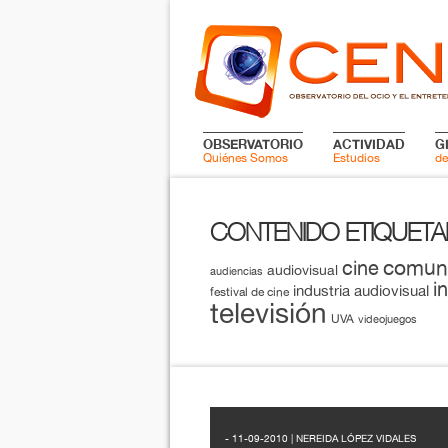
OBSERVATORIO
ACTIVIDAD
G
Quiénes Somos
Estudios
de
CONTENIDO ETIQUET
comun
cine
audiovisual
audiencias
i
industria audiovisual
festival de cine
televisión
UVA
videojuegos
- 11-09-2010 | NEREIDA LÓPEZ VIDALES