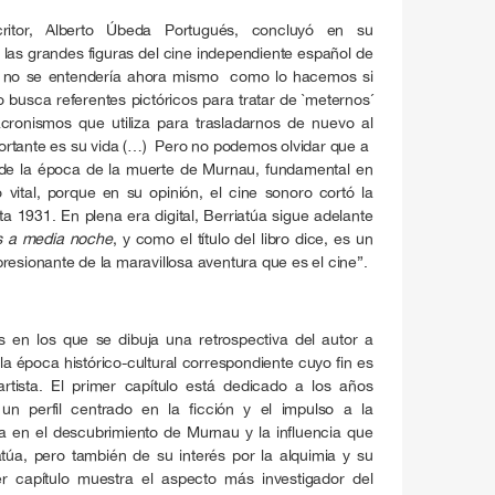
scritor, Alberto Úbeda Portugués, concluyó en su
 las grandes figuras del cine independiente español de
u no se entendería ahora mismo como lo hacemos si
 busca referentes pictóricos para tratar de `meternos´
cronismos que utiliza para trasladarnos de nuevo al
ortante es su vida (…) Pero no podemos olvidar que a
e de la época de la muerte de Murnau, fundamental en
o vital, porque en su opinión, el cine sonoro cortó la
a 1931. En plena era digital, Berriatúa sigue adelante
 a media noche
, y como el título del libro dice, es un
resionante de la maravillosa aventura que es el cine”.
s en los que se dibuja una retrospectiva del autor a
 la época histórico-cultural correspondiente cuyo fin es
rtista. El primer capítulo está dedicado a los años
un perfil centrado en la ficción y el impulso a la
 en el descubrimiento de Murnau y la influencia que
túa, pero también de su interés por la alquimia y su
r capítulo muestra el aspecto más investigador del