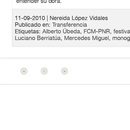
entender su obra.
11-09-2010
| Nereida López Vidales
Publicado en:
Transferencia
Etiquetas:
Alberto Úbeda
,
FCM-PNR
,
festiv
Luciano Berriatúa
,
Mercedes Miguel
,
monogr
‹‹
↑
››