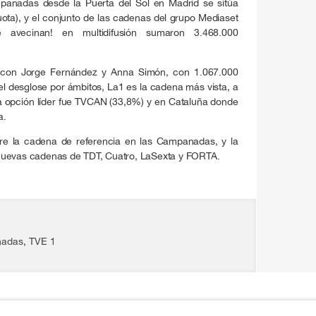
mpanadas desde la Puerta del Sol en Madrid se sitúa
ota), y el conjunto de las cadenas del grupo Mediaset
avecinan! en multidifusión sumaron 3.468.000
, con Jorge Fernández y Anna Simón, con 1.067.000
l desglose por ámbitos, La1 es la cadena más vista, a
a opción líder fue TVCAN (33,8%) y en Cataluña donde
a.
pre la cadena de referencia en las Campanadas, y la
nuevas cadenas de TDT, Cuatro, LaSexta y FORTA.
adas
,
TVE 1