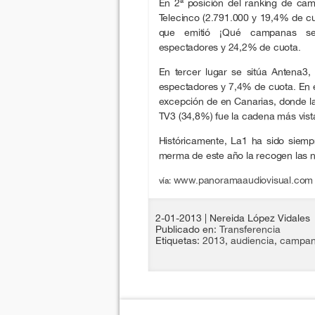
En 2ª posición del ranking de ca
Telecinco (2.791.000 y 19,4% de cu
que emitió ¡Qué campanas se 
espectadores y 24,2% de cuota.
En tercer lugar se sitúa Antena3
espectadores y 7,4% de cuota. En e
excepción de en Canarias, donde l
TV3 (34,8%) fue la cadena más vist
Históricamente, La1 ha sido siem
merma de este año la recogen las 
www.panoramaaudiovisual.com
vía:
2-01-2013
| Nereida López Vidales
Publicado en:
Transferencia
Etiquetas:
2013
,
audiencia
,
campan