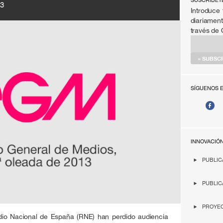
SÚSCRIBET
13
Introduce 
diariament
través de
SÍGUENOS 
INNOVACIÓ
PUBLIC
PUBLIC
PROYEC
o Nacional de España (RNE) han perdido audiencia