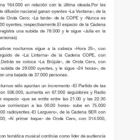
na 164.000 en relación con la última oleada.Por las
 de difusión nacional ganan oyentes «La Ventana», de la
, de Onda Cero; «La tarde» de la COPE y «Nunca es
000 oyentes, respectivamente.El espacio de la Cadena
registra una subida de 78.000 y le sigue «Julia en la
ersonas).
mativos nocturnos sigue a la cabeza «Hora 25», con
seguido de «La Linterna» de la Cadena COPE, con
.Detrás se coloca «La Brújula», de Onda Cero, con
 subida de 29.000 oyentes, y le sigue «24 horas», de
con una bajada de 37.000 personas.
turnos sólo apuntan un incremento «El Partido de las
on 506.000, aumenta en 67.000 seguidores y Radio
e espacio -que se emite entre las 21.00 y las 22.30
 que comienzan a las 00.00 horas- sube en 75.000
000 radioyentes.»El Larguero», de la Cadena SER con
000; «Al primer toque» de Onda Cero, con 314.000,
 con temática musical continúa como líder de audiencia