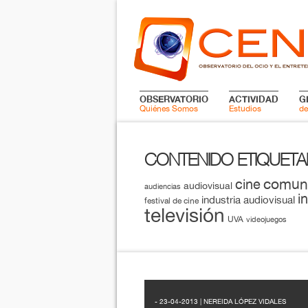
OBSERVATORIO
ACTIVIDAD
G
Quiénes Somos
Estudios
de
CONTENIDO ETIQUET
comun
cine
audiovisual
audiencias
i
industria audiovisual
festival de cine
televisión
UVA
videojuegos
- 23-04-2013 | NEREIDA LÓPEZ VIDALES