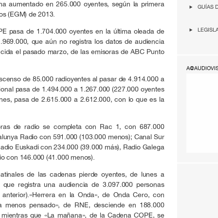
ha aumentado en 265.000 oyentes, según la primera
GUÍAS 
ios (EGM) de 2013.
LEGISL
PE pasa de 1.704.000 oyentes en la última oleada de
.969.000, que aún no registra los datos de audiencia
ucida el pasado marzo, de las emisoras de ABC Punto
A@AUDIOVI
censo de 85.000 radioyentes al pasar de 4.914.000 a
ional pasa de 1.494.000 a 1.267.000 (227.000 oyentes
nes, pasa de 2.615.000 a 2.612.000, con lo que es la
isoras de radio se completa con Rac 1, con 687.000
talunya Radio con 591.000 (103.000 menos); Canal Sur
Radio Euskadi con 234.000 (39.000 más), Radio Galega
io con 146.000 (41.000 menos).
matinales de las cadenas pierde oyentes, de lunes a
, que registra una audiencia de 3.097.000 personas
anterior).»Herrera en la Onda», de Onda Cero, con
día menos pensado», de RNE, desciende en 188.000
0, mientras que «La mañana», de la Cadena COPE, se