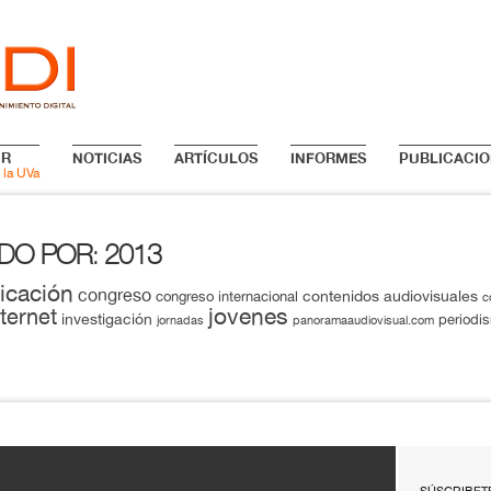
IR
NOTICIAS
ARTÍCULOS
INFORMES
PUBLICACIO
 la UVa
ADO POR
2013
:
icación
congreso
contenidos audiovisuales
congreso internacional
c
jovenes
nternet
investigación
periodi
jornadas
panoramaaudiovisual.com