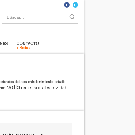
Buscar...
NES
CONTACTO
+ Redes
entretenimiento
ontenidos digitales
estudio
radio
redes sociales
smo
tdt
RTVE