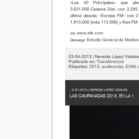
«Los 40 Principales» que pi
3.631.000.Cadena Dial, con 2.295
última oleada; «Europa FM» con 
1.815.000 (más 113.000) y Kiss FM 
www.efe.com
vía:
Estudio General de Medios,
Descarga:
23-04-2013
| Nereida López Vidale
Publicado en:
Transferencia
Etiquetas:
2013
,
audiencias
,
EGM
,
- 2-01-2013 | NEREIDA LÓPEZ VIDALES
LAS CAMPANADAS 2013, EN LA 1