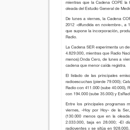
mientras que la Cadena COPE la 
oleada del Estudio General de Med
De lunes a viernes, la Cadena CO
2012 -difundida en noviembre-, a 1
que supone la incorporación, prod
Radio.
La Cadena SER experimenta un des
4.829.000, mientras que Radio Nac
menos).Onda Cero, de lunes a vier
cadena que menor caída registra.
El listado de las principales em
radioescuchas (pierde 79.000); Ca
Radio con 411.000 (sube 40.000), 
con 194.000 (sube 35.000) y EsRad
Entre los principales programas 
viernes, «Hoy por Hoy» de la Ser
(130.000 menos que en la oleada 
2.033.000, baja en 28.000; «El 
radioyentes y se sitúa en 928.00