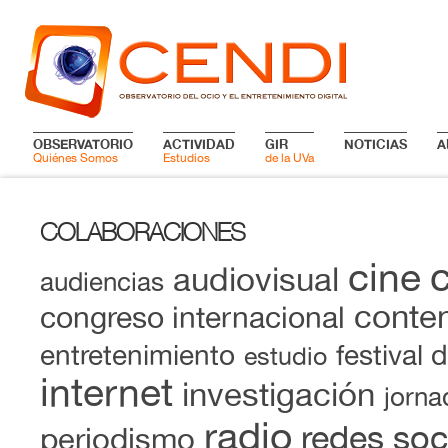
OBSERVATORIO
ACTIVIDAD
GIR
NOTICIAS
A
Quiénes Somos
Estudios
de la UVa
COLABORACIONES
cine
audiovisual
audiencias
conten
congreso internacional
entretenimiento
festival 
estudio
internet
investigación
jorna
radio
redes soc
periodismo