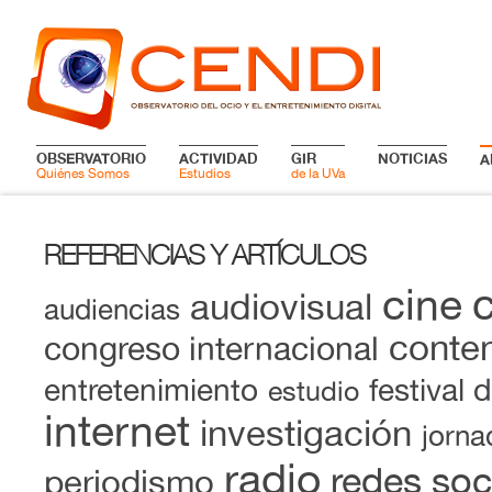
OBSERVATORIO
ACTIVIDAD
GIR
NOTICIAS
A
Quiénes Somos
Estudios
de la UVa
REFERENCIAS Y ARTÍCULOS
cine
audiovisual
audiencias
conten
congreso internacional
entretenimiento
festival 
estudio
internet
investigación
jorna
radio
redes soc
periodismo