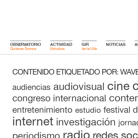
OBSERVATORIO
ACTIVIDAD
GIR
NOTICIAS
A
Quiénes Somos
Estudios
de la UVa
CONTENIDO ETIQUETADO POR
WAV
:
cine
audiovisual
audiencias
conten
congreso internacional
entretenimiento
festival 
estudio
internet
investigación
jorna
radio
redes soc
periodismo