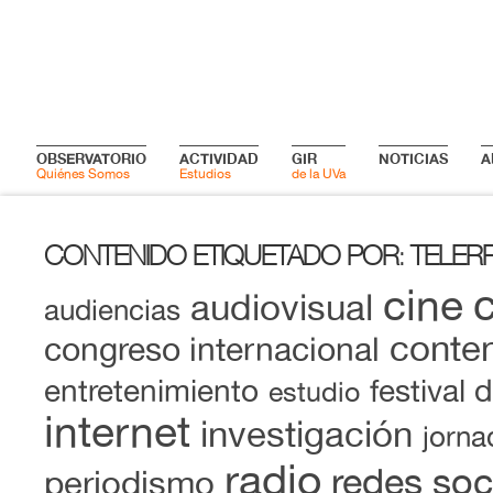
OBSERVATORIO
ACTIVIDAD
GIR
NOTICIAS
A
Quiénes Somos
Estudios
de la UVa
CONTENIDO ETIQUETADO POR
TELER
:
cine
audiovisual
audiencias
conten
congreso internacional
entretenimiento
festival 
estudio
internet
investigación
jorna
radio
redes soc
periodismo