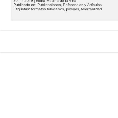
30-11-2019
| Elena Medina de la Viña
Publicado en:
Publicaciones
,
Referencias y Artículos
Etiquetas:
formatos televisivos
,
jovenes
,
telerrealidad