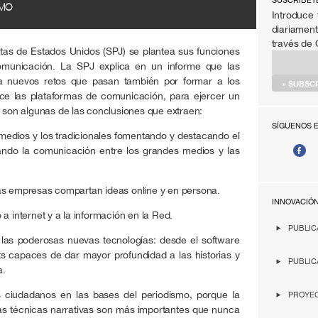
SÚSCRIBET
SMO
Introduce 
diariament
través de
stas de Estados Unidos (SPJ) se plantea sus funciones
omunicación. La SPJ explica en un informe que las
a nuevos retos que pasan también por formar a los
ce las plataformas de comunicación, para ejercer un
s son algunas de las conclusiones que extraen:
SÍGUENOS 
 medios y los tradicionales fomentando y destacando el
itando la comunicación entre los grandes medios y las
as empresas compartan ideas online y en persona.
INNOVACIÓ
a internet y a la información en la Red.
PUBLIC
 las poderosas nuevas tecnologías: desde el software
s capaces de dar mayor profundidad a las historias y
PUBLIC
a.
 ciudadanos en las bases del periodismo, porque la
PROYEC
 las técnicas narrativas son más importantes que nunca