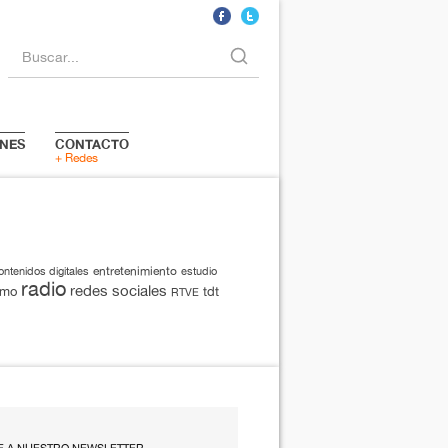
Buscar...
NES
CONTACTO
+ Redes
entretenimiento
ontenidos digitales
estudio
radio
redes sociales
smo
tdt
RTVE