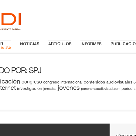
IR
NOTICIAS
ARTÍCULOS
INFORMES
PUBLICACIO
 la UVa
ADO POR
SPJ
:
icación
congreso
contenidos audiovisuales
congreso internacional
c
jovenes
nternet
investigación
periodi
jornadas
panoramaaudiovisual.com