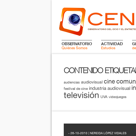
OBSERVATORIO
ACTIVIDAD
G
Quiénes Somos
Estudios
de
CONTENIDO ETIQUET
comun
cine
audiovisual
audiencias
i
industria audiovisual
festival de cine
televisión
UVA
videojuegos
- 26-10-2010 | NEREIDA LÓPEZ VIDALES