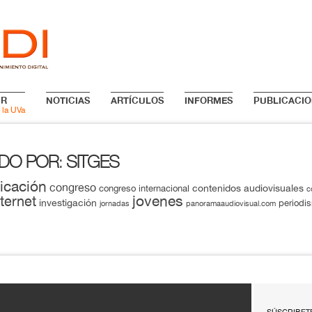
IR
NOTICIAS
ARTÍCULOS
INFORMES
PUBLICACIO
 la UVa
ADO POR
SITGES
:
icación
congreso
contenidos audiovisuales
congreso internacional
c
jovenes
nternet
investigación
periodi
jornadas
panoramaaudiovisual.com