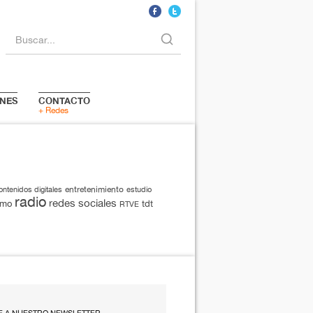
Buscar...
NES
CONTACTO
+ Redes
entretenimiento
ontenidos digitales
estudio
radio
redes sociales
smo
tdt
RTVE