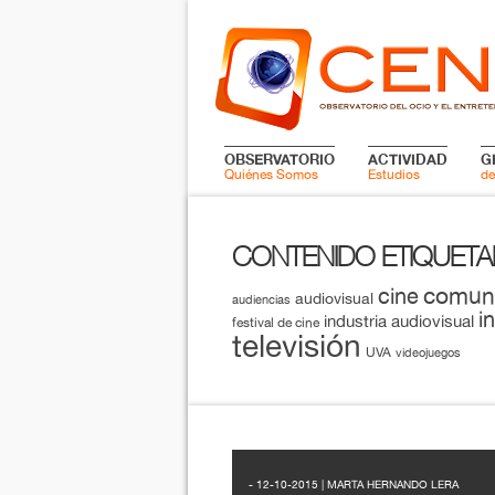
OBSERVATORIO
ACTIVIDAD
G
Quiénes Somos
Estudios
de
CONTENIDO ETIQUET
comun
cine
audiovisual
audiencias
i
industria audiovisual
festival de cine
televisión
UVA
videojuegos
- 12-10-2015 | MARTA HERNANDO LERA