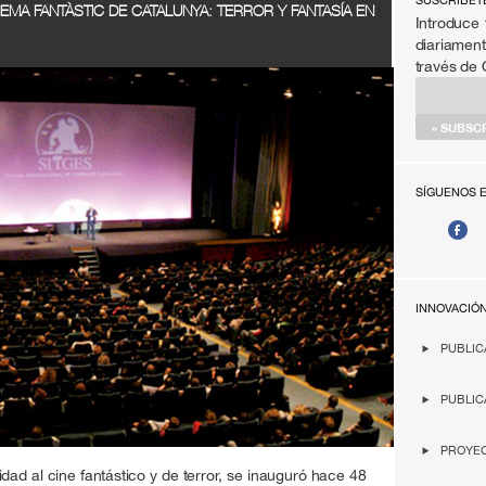
SÚSCRIBET
NEMA FANTÀSTIC DE CATALUNYA: TERROR Y FANTASÍA EN
Introduce 
diariament
través de
SÍGUENOS 
INNOVACIÓ
PUBLIC
PUBLIC
PROYEC
ilidad al cine fantástico y de terror, se inauguró hace 48