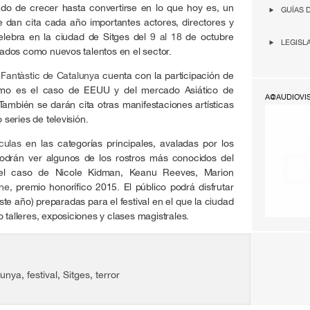
do de crecer hasta convertirse en lo que hoy es, un
GUÍAS 
se dan cita cada año importantes actores, directores y
elebra en la ciudad de Sitges del
9 al 18
de octubre
LEGISL
dos como nuevos talentos en el sector.
 Fantàstic de Catalunya
cuenta con la participación de
como es el caso de EEUU y del mercado Asiático de
A@AUDIOVI
También se darán cita otras manifestaciones artísticas
series de televisión.
culas
en las categorías principales, avaladas por los
podrán ver algunos de los rostros más conocidos del
s el caso de Nicole Kidman, Keanu Reeves, Marion
ne,
premio honorífico 2015. El público podrá disfrutar
ste año) preparadas para el festival en el que la ciudad
 talleres, exposiciones y clases magistrales.
lunya
,
festival
,
Sitges
,
terror