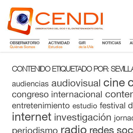
OBSERVATORIO
ACTIVIDAD
GIR
NOTICIAS
A
Quiénes Somos
Estudios
de la UVa
CONTENIDO ETIQUETADO POR
SEVILL
:
cine
audiovisual
audiencias
conten
congreso internacional
entretenimiento
festival 
estudio
internet
investigación
jorna
radio
redes soc
periodismo