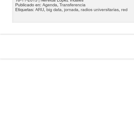
16-11-2013
| Nereida López Vidales
Publicado en:
Agenda
,
Transferencia
Etiquetas:
ARU
,
big data
,
jornada
,
radios universitarias
,
red