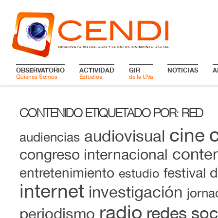
OBSERVATORIO
ACTIVIDAD
GIR
NOTICIAS
A
Quiénes Somos
Estudios
de la UVa
CONTENIDO ETIQUETADO POR
RED
:
cine
audiovisual
audiencias
conten
congreso internacional
entretenimiento
festival 
estudio
internet
investigación
jorna
radio
redes soc
periodismo