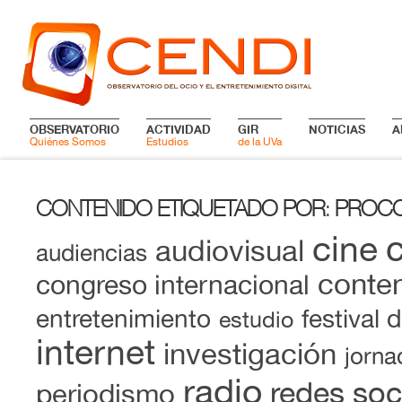
OBSERVATORIO
ACTIVIDAD
GIR
NOTICIAS
A
Quiénes Somos
Estudios
de la UVa
CONTENIDO ETIQUETADO POR
PROC
:
cine
audiovisual
audiencias
conten
congreso internacional
entretenimiento
festival 
estudio
internet
investigación
jorna
radio
redes soc
periodismo