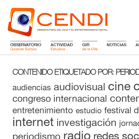
OBSERVATORIO
ACTIVIDAD
GIR
NOTICIAS
A
Quiénes Somos
Estudios
de la UVa
CONTENIDO ETIQUETADO POR
PERIO
:
cine
audiovisual
audiencias
conten
congreso internacional
entretenimiento
festival 
estudio
internet
investigación
jorna
radio
redes soc
periodismo