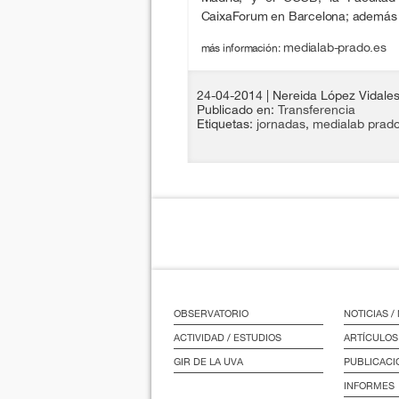
CaixaForum en Barcelona; además d
medialab-prado.es
más información:
24-04-2014
| Nereida López Vidale
Publicado en:
Transferencia
Etiquetas:
jornadas
,
medialab prad
OBSERVATORIO
NOTICIAS 
ACTIVIDAD / ESTUDIOS
ARTÍCULOS
GIR DE LA UVA
PUBLICACI
INFORMES