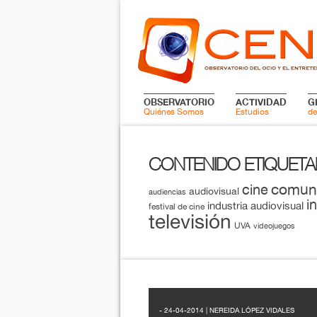
OBSERVATORIO
ACTIVIDAD
G
Quiénes Somos
Estudios
de
CONTENIDO ETIQUET
comun
cine
audiovisual
audiencias
i
industria audiovisual
festival de cine
televisión
UVA
videojuegos
- 24-04-2014 | NEREIDA LÓPEZ VIDALES