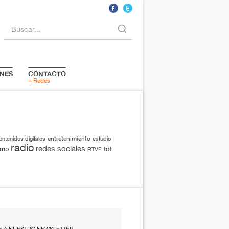
Buscar...
NES
CONTACTO
+ Redes
entretenimiento
ontenidos digitales
estudio
radio
redes sociales
smo
tdt
RTVE