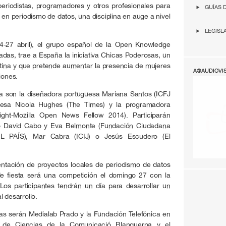
periodistas, programadores y otros profesionales para
GUÍAS 
 en periodismo de datos, una disciplina en auge a nivel
LEGISL
-27 abril), el grupo español de la Open Knowledge
adas, trae a España la iniciativa Chicas Poderosas, un
tina y que pretende aumentar la presencia de mujeres
A@AUDIOVI
iones.
a son la diseñadora portuguesa Mariana Santos (ICFJ
landesa Nicola Hughes (The Times) y la programadora
ight-Mozilla Open News Fellow 2014). Participarán
o David Cabo y Eva Belmonte (Fundación Ciudadana
EL PAÍS), Mar Cabra (ICIJ) o Jesús Escudero (El
ntación de proyectos locales de periodismo de datos
de fiesta será una competición el domingo 27 con la
os participantes tendrán un día para desarrollar un
 desarrollo.
das serán Medialab Prado y la Fundación Telefónica en
 de Ciencias de la Comunicació Blanquerna y el