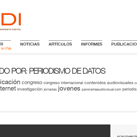
IR
NOTICIAS
ARTÍCULOS
INFORMES
PUBLICACIO
 la UVa
ADO POR
PERIODISMO DE DATOS
:
icación
congreso
contenidos audiovisuales
congreso internacional
c
jovenes
nternet
investigación
periodi
jornadas
panoramaaudiovisual.com